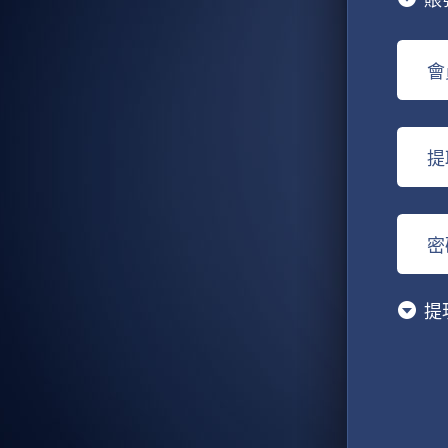
會
提
密
提